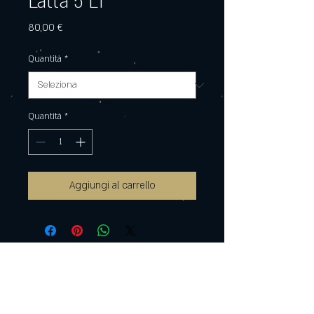
Latta 5 LT
Prezzo
80,00 €
Quantità
*
Quantità
*
Aggiungi al carrello
Per spedizioni internazionali contattaci!