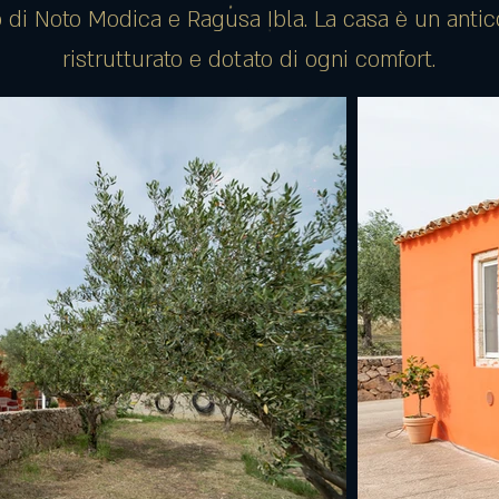
 di Noto Modica e Ragusa Ibla. La casa è un antic
ristrutturato e dotato di ogni comfort.