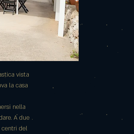
astica vista
ova la casa
ersi nella
 dare. A due
 centri del