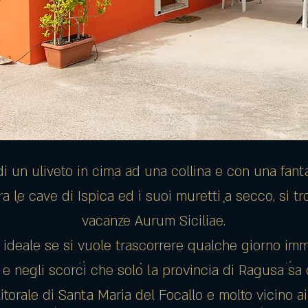
 di un uliveto in cima ad una collina e con una fant
ra le cave di Ispica ed i suoi muretti a secco, si tr
vacanze Aurum Siciliae.
a ideale se si vuole trascorrere qualche giorno imm
à e negli scorci che solo la provincia di Ragusa sa
litorale di Santa Maria del Focallo e molto vicino ai